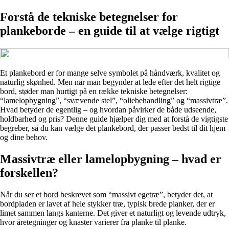
Forstå de tekniske betegnelser for
plankeborde – en guide til at vælge rigtigt
Et plankebord er for mange selve symbolet på håndværk, kvalitet og
naturlig skønhed. Men når man begynder at lede efter det helt rigtige
bord, støder man hurtigt på en række tekniske betegnelser:
“lamelopbygning”, “svævende stel”, “oliebehandling” og “massivtræ”.
Hvad betyder de egentlig – og hvordan påvirker de både udseende,
holdbarhed og pris? Denne guide hjælper dig med at forstå de vigtigste
begreber, så du kan vælge det plankebord, der passer bedst til dit hjem
og dine behov.
Massivtræ eller lamelopbygning – hvad er
forskellen?
Når du ser et bord beskrevet som “massivt egetræ”, betyder det, at
bordpladen er lavet af hele stykker træ, typisk brede planker, der er
limet sammen langs kanterne. Det giver et naturligt og levende udtryk,
hvor åretegninger og knaster varierer fra planke til planke.