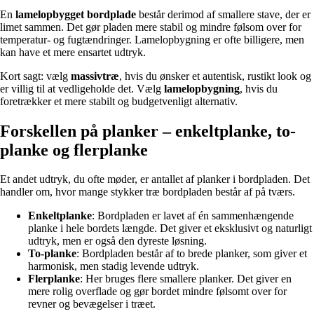
En
lamelopbygget bordplade
består derimod af smallere stave, der er
limet sammen. Det gør pladen mere stabil og mindre følsom over for
temperatur- og fugtændringer. Lamelopbygning er ofte billigere, men
kan have et mere ensartet udtryk.
Kort sagt: vælg
massivtræ
, hvis du ønsker et autentisk, rustikt look og
er villig til at vedligeholde det. Vælg
lamelopbygning
, hvis du
foretrækker et mere stabilt og budgetvenligt alternativ.
Forskellen på planker – enkeltplanke, to-
planke og flerplanke
Et andet udtryk, du ofte møder, er antallet af planker i bordpladen. Det
handler om, hvor mange stykker træ bordpladen består af på tværs.
Enkeltplanke
: Bordpladen er lavet af én sammenhængende
planke i hele bordets længde. Det giver et eksklusivt og naturligt
udtryk, men er også den dyreste løsning.
To-planke
: Bordpladen består af to brede planker, som giver et
harmonisk, men stadig levende udtryk.
Flerplanke
: Her bruges flere smallere planker. Det giver en
mere rolig overflade og gør bordet mindre følsomt over for
revner og bevægelser i træet.