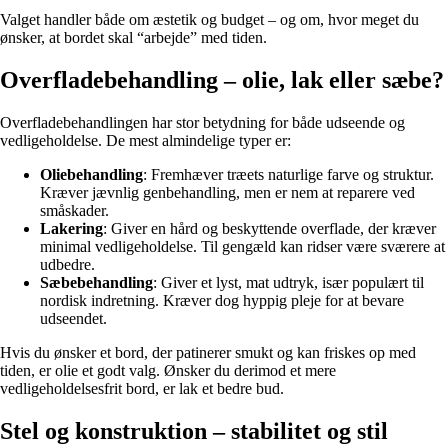
Valget handler både om æstetik og budget – og om, hvor meget du
ønsker, at bordet skal “arbejde” med tiden.
Overfladebehandling – olie, lak eller sæbe?
Overfladebehandlingen har stor betydning for både udseende og
vedligeholdelse. De mest almindelige typer er:
Oliebehandling
: Fremhæver træets naturlige farve og struktur.
Kræver jævnlig genbehandling, men er nem at reparere ved
småskader.
Lakering
: Giver en hård og beskyttende overflade, der kræver
minimal vedligeholdelse. Til gengæld kan ridser være sværere at
udbedre.
Sæbebehandling
: Giver et lyst, mat udtryk, især populært til
nordisk indretning. Kræver dog hyppig pleje for at bevare
udseendet.
Hvis du ønsker et bord, der patinerer smukt og kan friskes op med
tiden, er olie et godt valg. Ønsker du derimod et mere
vedligeholdelsesfrit bord, er lak et bedre bud.
Stel og konstruktion – stabilitet og stil