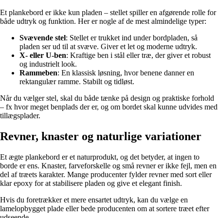
Et plankebord er ikke kun pladen – stellet spiller en afgørende rolle for
både udtryk og funktion. Her er nogle af de mest almindelige typer:
Svævende stel
: Stellet er trukket ind under bordpladen, så
pladen ser ud til at svæve. Giver et let og moderne udtryk.
X- eller U-ben
: Kraftige ben i stål eller træ, der giver et robust
og industrielt look.
Rammeben
: En klassisk løsning, hvor benene danner en
rektangulær ramme. Stabilt og tidløst.
Når du vælger stel, skal du både tænke på design og praktiske forhold
– fx hvor meget benplads der er, og om bordet skal kunne udvides med
tillægsplader.
Revner, knaster og naturlige variationer
Et ægte plankebord er et naturprodukt, og det betyder, at ingen to
borde er ens. Knaster, farveforskelle og små revner er ikke fejl, men en
del af træets karakter. Mange producenter fylder revner med sort eller
klar epoxy for at stabilisere pladen og give et elegant finish.
Hvis du foretrækker et mere ensartet udtryk, kan du vælge en
lamelopbygget plade eller bede producenten om at sortere træet efter
udseende.