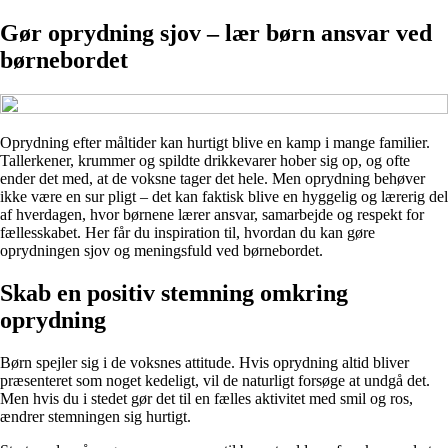
Gør oprydning sjov – lær børn ansvar ved
børnebordet
Oprydning efter måltider kan hurtigt blive en kamp i mange familier.
Tallerkener, krummer og spildte drikkevarer hober sig op, og ofte
ender det med, at de voksne tager det hele. Men oprydning behøver
ikke være en sur pligt – det kan faktisk blive en hyggelig og lærerig del
af hverdagen, hvor børnene lærer ansvar, samarbejde og respekt for
fællesskabet. Her får du inspiration til, hvordan du kan gøre
oprydningen sjov og meningsfuld ved børnebordet.
Skab en positiv stemning omkring
oprydning
Børn spejler sig i de voksnes attitude. Hvis oprydning altid bliver
præsenteret som noget kedeligt, vil de naturligt forsøge at undgå det.
Men hvis du i stedet gør det til en fælles aktivitet med smil og ros,
ændrer stemningen sig hurtigt.