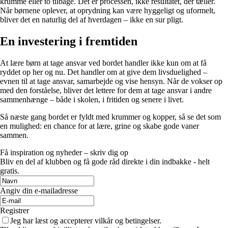
krumme eller to tilbage. Det er processen, ikke resultatet, der tæller.
Når børnene oplever, at oprydning kan være hyggeligt og uformelt,
bliver det en naturlig del af hverdagen – ikke en sur pligt.
En investering i fremtiden
At lære børn at tage ansvar ved bordet handler ikke kun om at få
ryddet op her og nu. Det handler om at give dem livsduelighed –
evnen til at tage ansvar, samarbejde og vise hensyn. Når de vokser op
med den forståelse, bliver det lettere for dem at tage ansvar i andre
sammenhænge – både i skolen, i fritiden og senere i livet.
Så næste gang bordet er fyldt med krummer og kopper, så se det som
en mulighed: en chance for at lære, grine og skabe gode vaner
sammen.
Få inspiration og nyheder – skriv dig op
Bliv en del af klubben og få gode råd direkte i din indbakke - helt
gratis.
Angiv din e-mailadresse
Registrer
Jeg har læst og accepterer vilkår og betingelser.