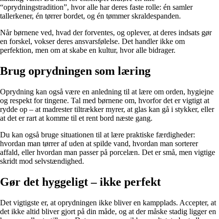
“oprydningstradition”, hvor alle har deres faste rolle: én samler
tallerkener, én tørrer bordet, og én tømmer skraldespanden.
Når børnene ved, hvad der forventes, og oplever, at deres indsats gør
en forskel, vokser deres ansvarsfølelse. Det handler ikke om
perfektion, men om at skabe en kultur, hvor alle bidrager.
Brug oprydningen som læring
Oprydning kan også være en anledning til at lære om orden, hygiejne
og respekt for tingene. Tal med børnene om, hvorfor det er vigtigt at
rydde op – at madrester tiltrækker myrer, at glas kan gå i stykker, eller
at det er rart at komme til et rent bord næste gang.
Du kan også bruge situationen til at lære praktiske færdigheder:
hvordan man tørrer af uden at spilde vand, hvordan man sorterer
affald, eller hvordan man passer på porcelæn. Det er små, men vigtige
skridt mod selvstændighed.
Gør det hyggeligt – ikke perfekt
Det vigtigste er, at oprydningen ikke bliver en kampplads. Accepter, at
det ikke altid bliver gjort på din måde, og at der måske stadig ligger en