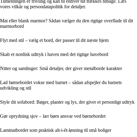
Tilmeldingen er frivillig og kan til enhver tid trækkes tilbage. Læs
vores vilkår og persondatapolitik for detaljer.
Mat eller blank marmor? Sådan vælger du den rigtige overflade til dit
marmorbord
Flyt med stil – vælg et bord, der passer til dit næste hjem
Skab et nordisk udtryk i haven med det rigtige havebord
Nitter og samlinger: Små detaljer, der giver metalborde karakter
Lad børnebordet vokse med barnet – sådan afspejler du barnets
udvikling og stil
Style dit sofabord: Bøger, planter og lys, der giver et personligt udtryk
Gør oprydning sjov – lær børn ansvar ved børnebordet
Laminatbordet som praktisk alt-i-ét-løsning til små boliger