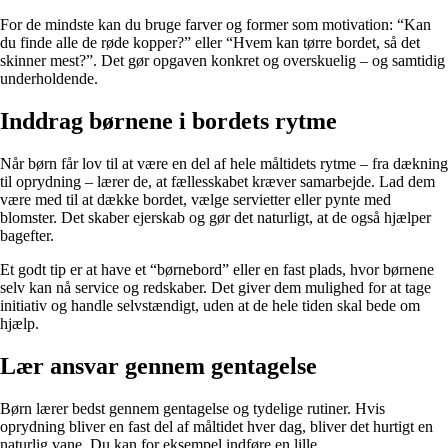
For de mindste kan du bruge farver og former som motivation: “Kan
du finde alle de røde kopper?” eller “Hvem kan tørre bordet, så det
skinner mest?”. Det gør opgaven konkret og overskuelig – og samtidig
underholdende.
Inddrag børnene i bordets rytme
Når børn får lov til at være en del af hele måltidets rytme – fra dækning
til oprydning – lærer de, at fællesskabet kræver samarbejde. Lad dem
være med til at dække bordet, vælge servietter eller pynte med
blomster. Det skaber ejerskab og gør det naturligt, at de også hjælper
bagefter.
Et godt tip er at have et “børnebord” eller en fast plads, hvor børnene
selv kan nå service og redskaber. Det giver dem mulighed for at tage
initiativ og handle selvstændigt, uden at de hele tiden skal bede om
hjælp.
Lær ansvar gennem gentagelse
Børn lærer bedst gennem gentagelse og tydelige rutiner. Hvis
oprydning bliver en fast del af måltidet hver dag, bliver det hurtigt en
naturlig vane. Du kan for eksempel indføre en lille