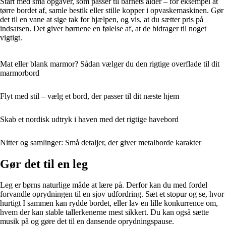
Start med små opgaver, som passer til barnets alder – for eksempel at
tørre bordet af, samle bestik eller stille kopper i opvaskemaskinen. Gør
det til en vane at sige tak for hjælpen, og vis, at du sætter pris på
indsatsen. Det giver børnene en følelse af, at de bidrager til noget
vigtigt.
Mat eller blank marmor? Sådan vælger du den rigtige overflade til dit
marmorbord
Flyt med stil – vælg et bord, der passer til dit næste hjem
Skab et nordisk udtryk i haven med det rigtige havebord
Nitter og samlinger: Små detaljer, der giver metalborde karakter
Gør det til en leg
Leg er børns naturlige måde at lære på. Derfor kan du med fordel
forvandle oprydningen til en sjov udfordring. Sæt et stopur og se, hvor
hurtigt I sammen kan rydde bordet, eller lav en lille konkurrence om,
hvem der kan stable tallerkenerne mest sikkert. Du kan også sætte
musik på og gøre det til en dansende oprydningspause.